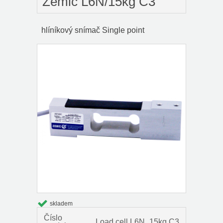
Zemic L6N/15kg C3
hlíníkový snímač Single point
skladem
Číslo
Load cell L6N_15kg C3