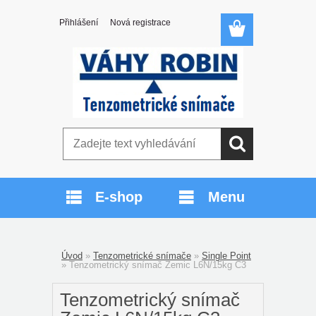
Přihlášení
Nová registrace
E-shop
Menu
Úvod
»
Tenzometrické snímače
»
Single Point
»
Tenzometrický snímač Zemic L6N/15kg C3
Tenzometrický snímač