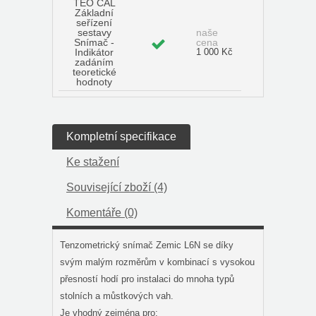
TEO CAL
Základní
seřízení
sestavy
naše
Snímač -
cena
Indikátor
1 000 Kč
zadáním
teoretické
hodnoty
Kompletní specifikace
Ke stažení
Související zboží (4)
Komentáře (0)
Tenzometrický snímač Zemic L6N se díky
svým malým rozměrům v kombinací s vysokou
přesností hodí pro instalaci do mnoha typů
stolních a můstkových vah.
Je vhodný zejména pro: