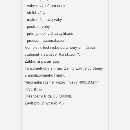
- váhy s výpočtem ceny
- stolní váhy
- malé můstkové váhy
- počítací váhy
- průmyslové vážící aplikace
- procesní automatizaci
Kompletní technické parametry si můžete
stáhnout v záložce "Ke stažení".
Základní parametry:
Tenzometrický snímač Zemic L6N je vyrobený
z anodizovaného hliníku.
Maximální rozměr vážící misky 400x350mm.
Krytí IP65
Přesnostní třída C3 (3000d).
Závit pro uchycení: M6