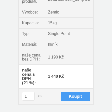
produktu:
Výrobce:
Zemic
Kapacita:
15kg
Typ:
Single Point
Materiál:
hliník
naše cena
1 190 Kč
bez DPH :
naše
cena s
1 440 Kč
DPH
(21 %):
ks