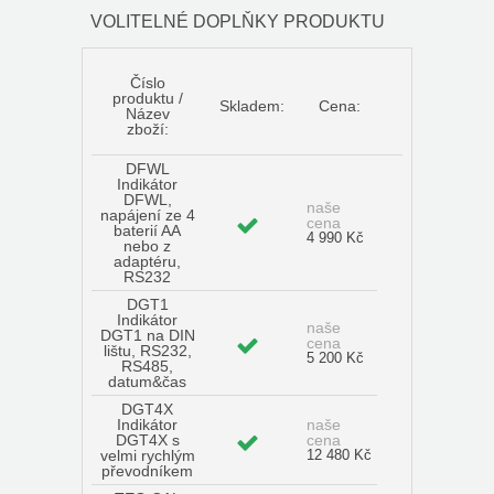
VOLITELNÉ DOPLŇKY PRODUKTU
Číslo
produktu /
Skladem:
Cena:
Název
zboží:
DFWL
Indikátor
DFWL,
naše
napájení ze 4
cena
baterií AA
4 990 Kč
nebo z
adaptéru,
RS232
DGT1
Indikátor
naše
DGT1 na DIN
cena
lištu, RS232,
5 200 Kč
RS485,
datum&čas
DGT4X
Indikátor
naše
DGT4X s
cena
velmi rychlým
12 480 Kč
převodníkem