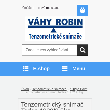
Přihlášení
Nová registrace
E-shop
Menu
Úvod
»
Tenzometrické snímače
»
Single Point
»
Tenzometrický snímač Tedea 1002/0,5kg
Tenzometrický snímač