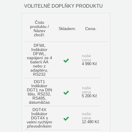
VOLITELNÉ DOPLŇKY PRODUKTU
Číslo
produktu /
Skladem:
Cena:
Název
zboží:
DFWL
Indikátor
DFWL,
naše
napájení ze 4
cena
baterií AA
4 990 Kč
nebo z
adaptéru,
RS232
DGT1
Indikátor
naše
DGT1 na DIN
cena
lištu, RS232,
5 200 Kč
RS485,
datum&čas
DGT4X
Indikátor
naše
DGT4X s
cena
velmi rychlým
12 480 Kč
převodníkem