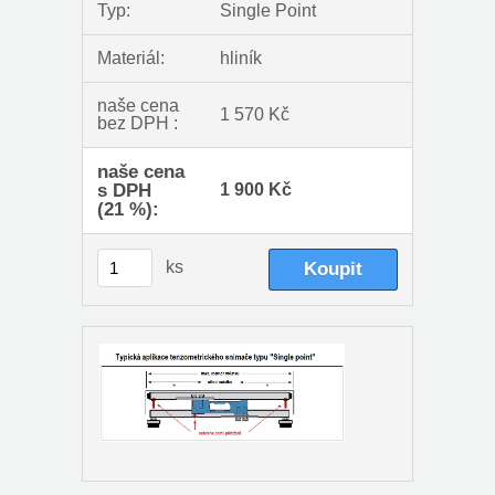
Typ:
Single Point
Materiál:
hliník
naše cena
1 570 Kč
bez DPH :
naše cena
s DPH
1 900 Kč
(21 %):
ks