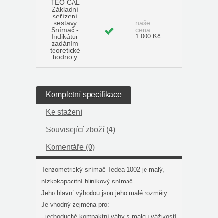
TEO CAL
Základní
seřízení
sestavy
naše
Snímač -
cena
Indikátor
1 000 Kč
zadáním
teoretické
hodnoty
Kompletní specifikace
Ke stažení
Související zboží (4)
Komentáře (0)
Tenzometrický snímač Tedea 1002 je malý,
nízkokapacitní hliníkový snímač.
Jeho hlavní výhodou jsou jeho malé rozměry.
Je vhodný zejména pro:
- jednoduché kompaktní váhy s malou váživostí